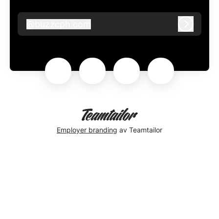
@
buzzcph.com
buzzcph.com
Logg in
Employer branding
av Teamtailor