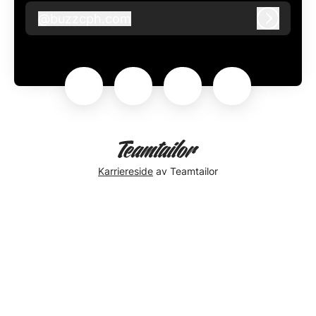
@
buzzcph.com
buzzcph.com
Logg in
Karriereside
av Teamtailor