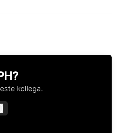
CPH?
este kollega.
Logg inn