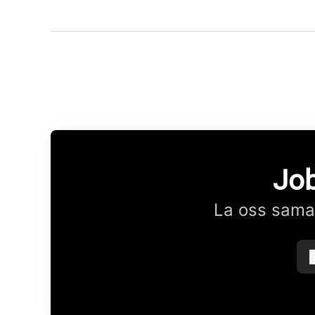
Job
La oss samar