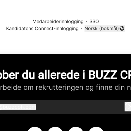
Medarbeiderinnlogging
·
SSO
Kandidatens Connect-innlogging
·
Norsk (bokmål)
Endre språk
ber du allerede i BUZZ 
beide om rekrutteringen og finne din n
@
buzzcph.com
buzzcph.com