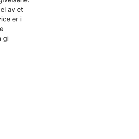
el av et
ce er i
me
 gi