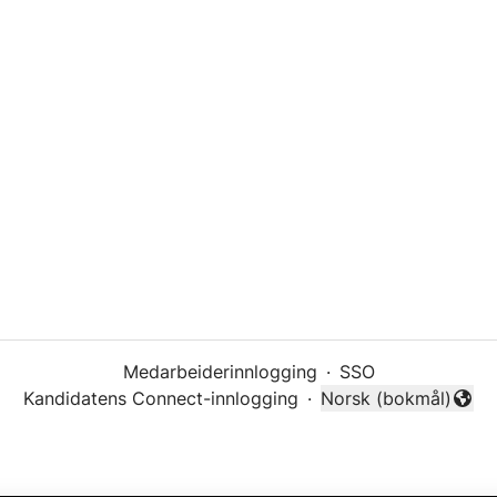
Medarbeiderinnlogging
·
SSO
Kandidatens Connect-innlogging
·
Norsk (bokmål)
Endre språk