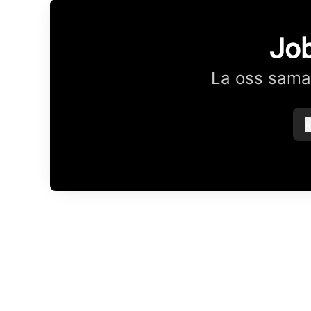
Job
La oss samar