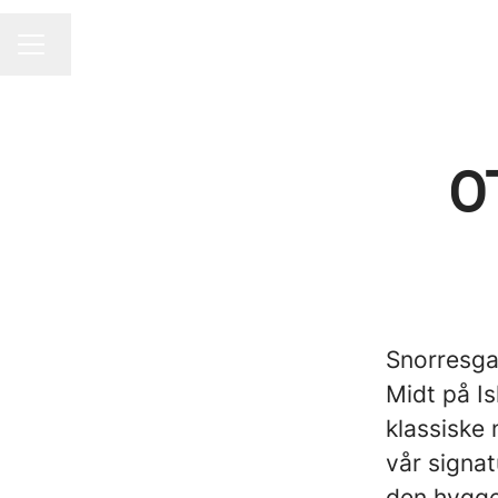
Endre språk
KARRIEREMENY
O
Snorresga
Midt på I
klassiske 
vår signat
den hygge