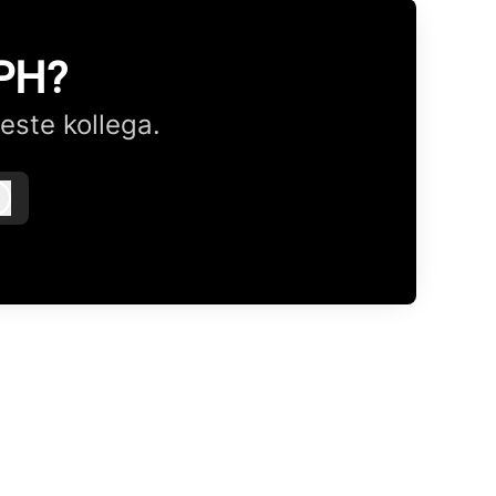
CPH?
este kollega.
Logg inn