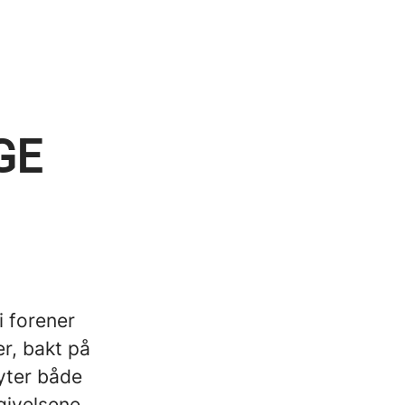
GE
i forener
er, bakt på
nyter både
ivelsene.