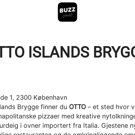
TTO ISLANDS BRYG
de 1, 2300 København
slands Brygge finner du
OTTO
– et sted hvor v
napolitanske pizzaer med kreative nytolkning
urdeig i ovner importert fra Italia. Gjestene 
lige restauranten og de omkringliggende omg