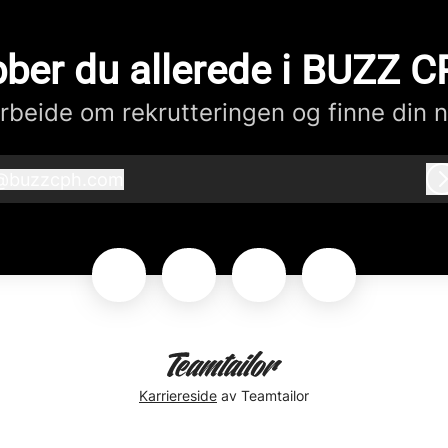
ber du allerede i BUZZ 
beide om rekrutteringen og finne din n
@
buzzcph.com
buzzcph.com
Karriereside
av Teamtailor