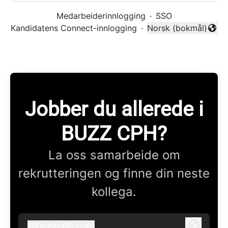
Medarbeiderinnlogging
·
SSO
Kandidatens Connect-innlogging
·
Norsk (bokmål)
Endre språk
Jobber du allerede i
BUZZ CPH?
La oss samarbeide om
rekrutteringen og finne din neste
kollega.
@
buzzcph.com