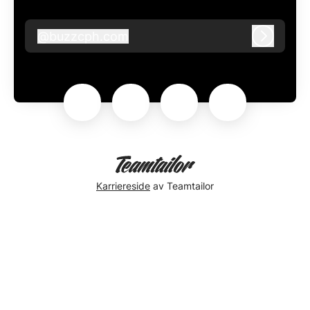
@
buzzcph.com
buzzcph.com
Logg in
Karriereside
av Teamtailor