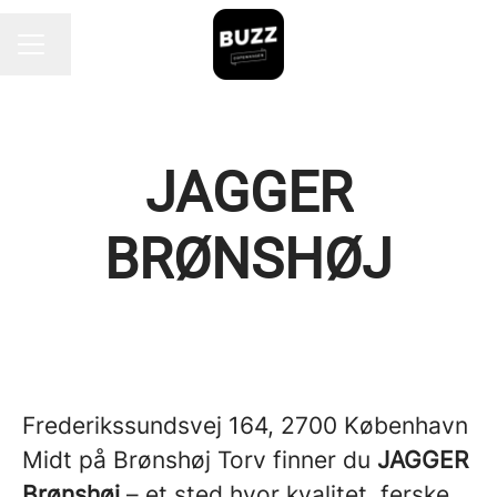
Endre språk
KARRIEREMENY
JAGGER
BRØNSHØJ
Frederikssundsvej 164, 2700 København
Midt på Brønshøj Torv finner du
JAGGER
Brønshøj
– et sted hvor kvalitet, ferske