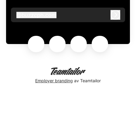
@
buzzcph.com
buzzcph.com
Logg in
Employer branding
av Teamtailor