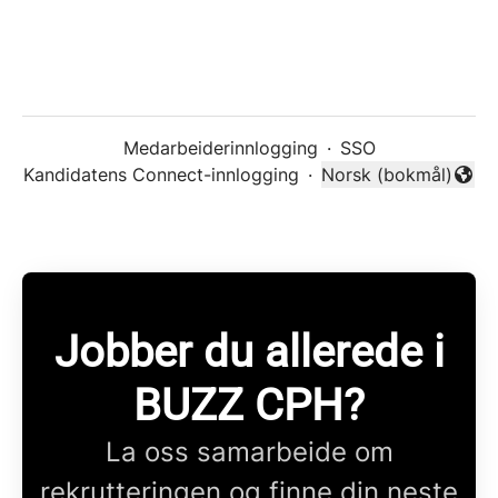
Medarbeiderinnlogging
·
SSO
Kandidatens Connect-innlogging
·
Norsk (bokmål)
Endre språk
Jobber du allerede i
BUZZ CPH?
La oss samarbeide om
rekrutteringen og finne din neste