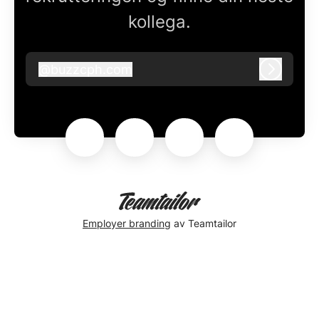
kollega.
@
buzzcph.com
buzzcph.com
Logg in
Employer branding
av Teamtailor