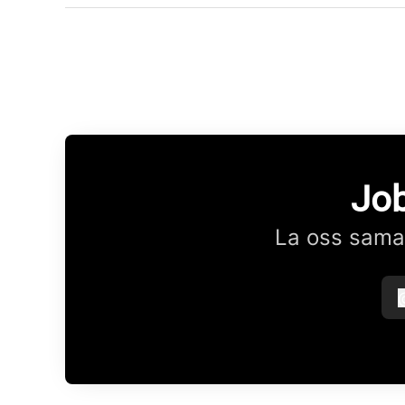
Job
La oss samar