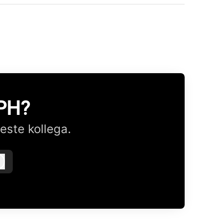
CPH?
este kollega.
Logg inn