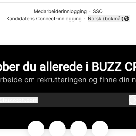
Medarbeiderinnlogging
·
SSO
Kandidatens Connect-innlogging
·
Norsk (bokmål)
Endre språk
ber du allerede i BUZZ 
beide om rekrutteringen og finne din n
@
buzzcph.com
buzzcph.com