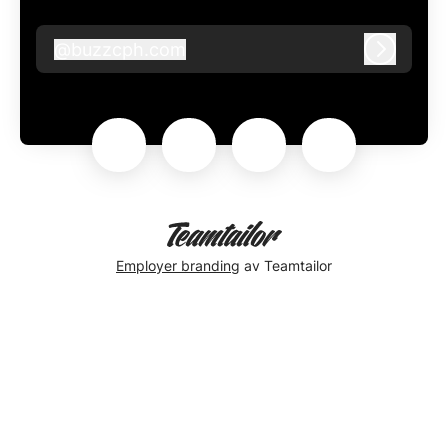
@
buzzcph.com
buzzcph.com
Logg in
Employer branding
av Teamtailor