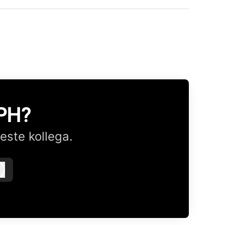
CPH?
este kollega.
Logg inn