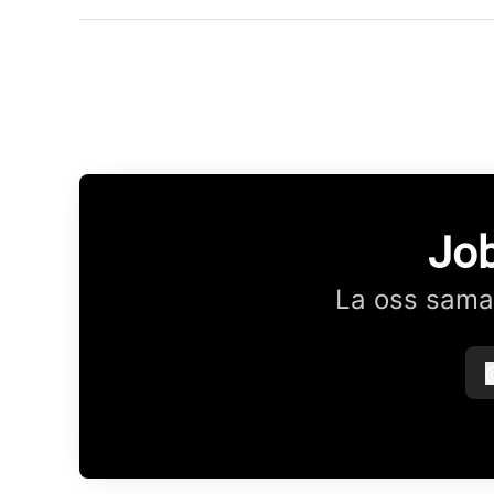
Job
La oss samar