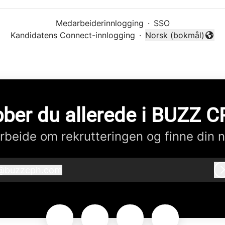
Medarbeiderinnlogging
·
SSO
Kandidatens Connect-innlogging
·
Norsk (bokmål)
Endre språk
ber du allerede i BUZZ 
beide om rekrutteringen og finne din n
@
buzzcph.com
buzzcph.com