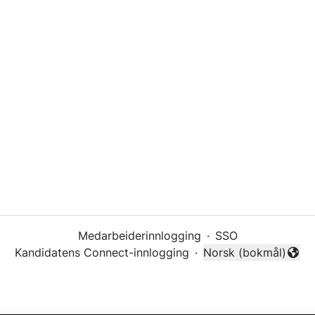
Medarbeiderinnlogging
·
SSO
Kandidatens Connect-innlogging
·
Norsk (bokmål)
Endre språk