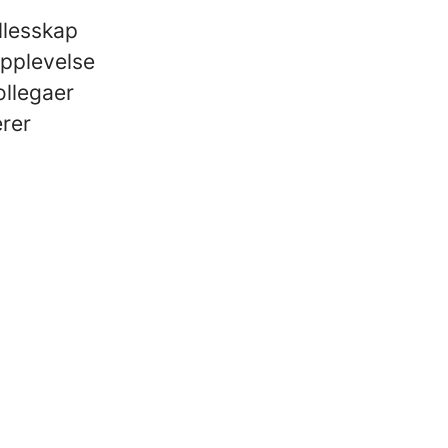
llesskap
opplevelse
ollegaer
erer