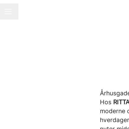
Endre språk
KARRIEREMENY
Århusgade
Hos
RITT
moderne om
hverdager
nyter mid