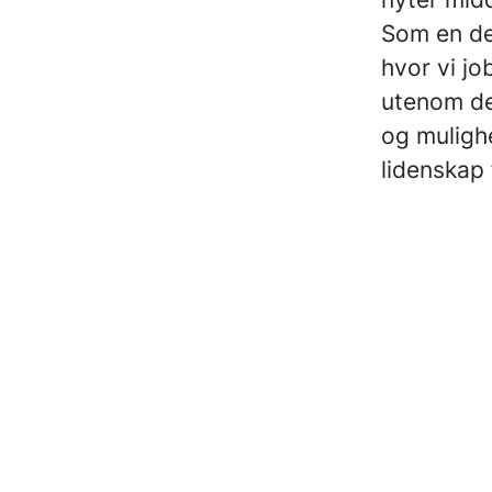
Som en del
hvor vi j
utenom de
og mulighe
lidenskap