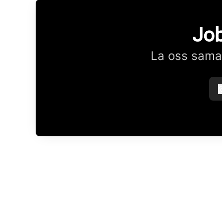
Job
La oss samar