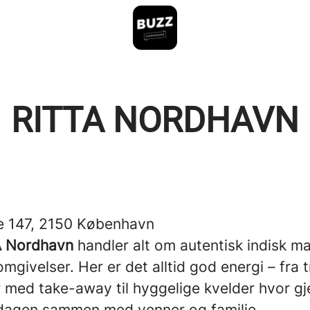
RITTA NORDHAVN
 147, 2150 København
A Nordhavn
handler alt om autentisk indisk ma
givelser. Her er det alltid god energi – fra t
 med take-away til hyggelige kvelder hvor gj
dagen sammen med venner og familie.