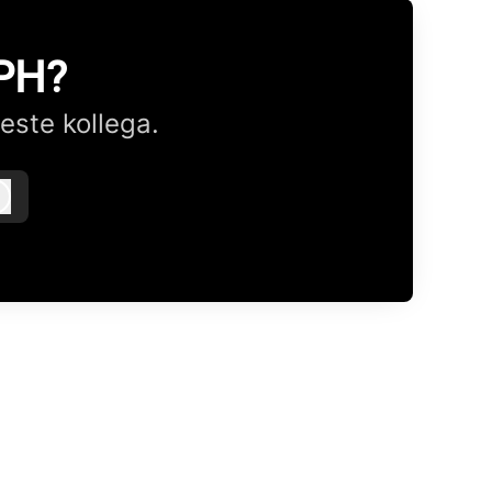
CPH?
este kollega.
Logg inn