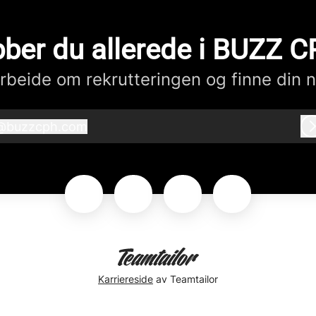
ber du allerede i BUZZ 
beide om rekrutteringen og finne din n
@
buzzcph.com
buzzcph.com
Karriereside
av Teamtailor