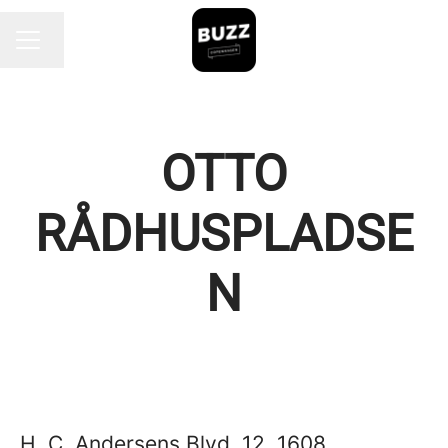
Endre språk
KARRIEREMENY
OTTO
RÅDHUSPLADSE
N
H. C. Andersens Blvd. 12, 1608