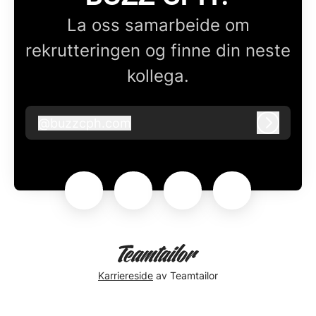
La oss samarbeide om
rekrutteringen og finne din neste
kollega.
@
buzzcph.com
buzzcph.com
Logg in
Karriereside
av Teamtailor