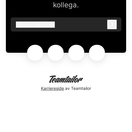
kollega.
@
buzzcph.com
buzzcph.com
Logg in
Karriereside
av Teamtailor