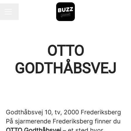
Endre språk
KARRIEREMENY
OTTO
GODTHÅBSVEJ
Godthåbsvej 10, tv, 2000 Frederiksberg
På sjarmerende Frederiksberg finner du
OTTO Godthåbsvej
– et sted hvor