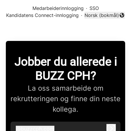
Medarbeiderinnlogging
·
SSO
Kandidatens Connect-innlogging
·
Norsk (bokmål)
Endre språk
Jobber du allerede i
BUZZ CPH?
La oss samarbeide om
rekrutteringen og finne din neste
kollega.
@
buzzcph.com