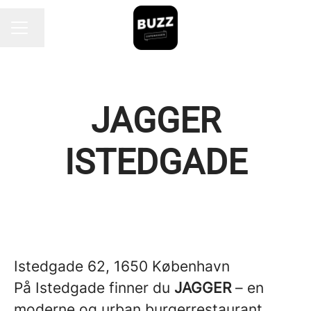
Endre språk
KARRIEREMENY
JAGGER
ISTEDGADE
Istedgade 62, 1650 København
På Istedgade finner du
JAGGER
– en
moderne og urban burgerrestaurant