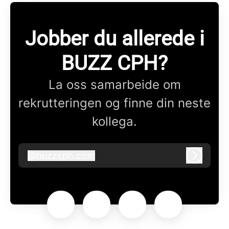
Jobber du allerede i
BUZZ CPH?
La oss samarbeide om
rekrutteringen og finne din neste
kollega.
@
buzzcph.com
buzzcph.com
Logg in