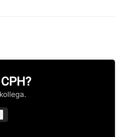
Z CPH?
kollega.
Log ind