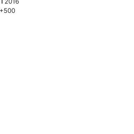
 i
2016
+500