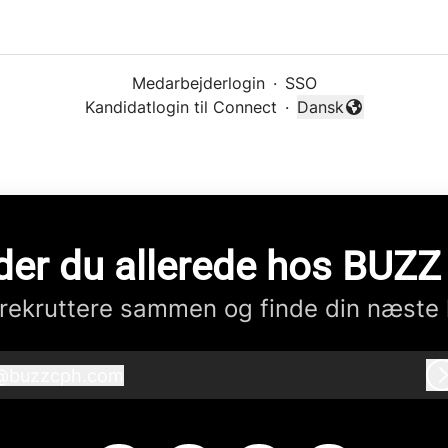
Medarbejderlogin
·
SSO
Kandidatlogin til Connect
·
Dansk
Skift sprog
der du allerede hos BUZ
rekruttere sammen og finde din næste 
@
buzzcph.com
buzzcph.com