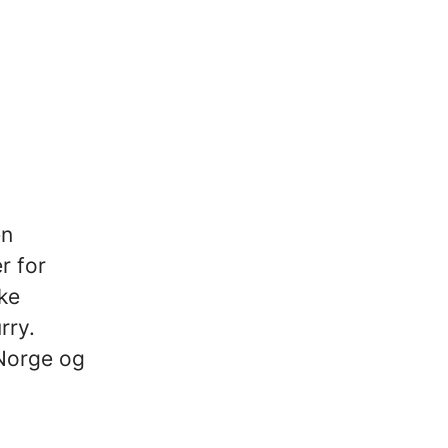
en
r for
ke
rry.
 Norge og