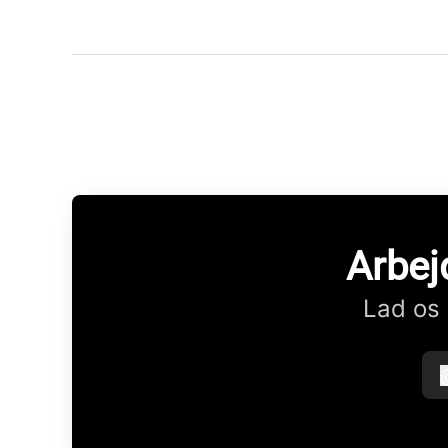
Arbej
Lad os 