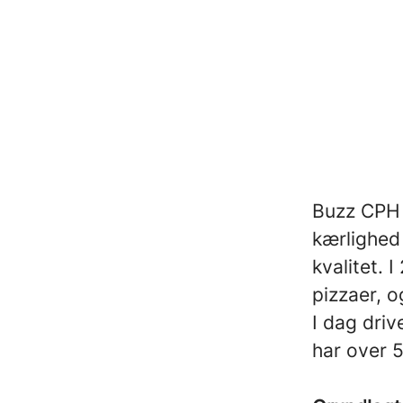
Buzz CPH 
kærlighed
kvalitet.
pizzaer, o
I dag dri
har over 