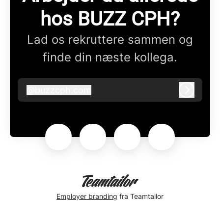
hos BUZZ CPH?
Lad os rekruttere sammen og
finde din næste kollega.
@
buzzcph.com
buzzcph.com
Log ind
Employer branding
fra Teamtailor