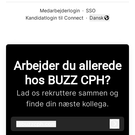
Medarbejderlogin
·
SSO
Kandidatlogin til Connect
·
Dansk
Skift sprog
Arbejder du allerede
hos BUZZ CPH?
Lad os rekruttere sammen og
finde din næste kollega.
@
buzzcph.com
buzzcph.com
Log ind