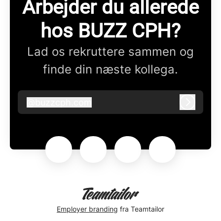
Arbejder du allerede
hos BUZZ CPH?
Lad os rekruttere sammen og
finde din næste kollega.
@
buzzcph.com
buzzcph.com
Log ind
Employer branding
fra Teamtailor