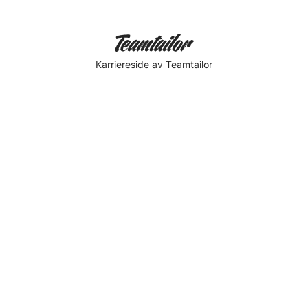
Karriereside
av Teamtailor
BUZZ
CPH