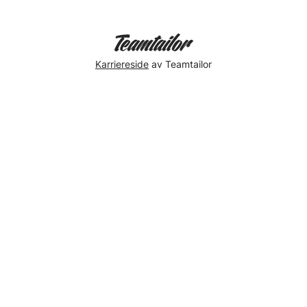
Karriereside
av Teamtailor
BUZZ
CPH