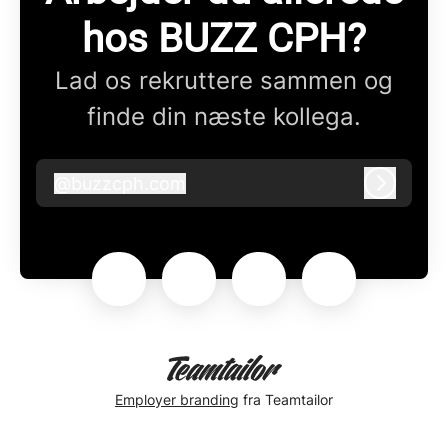
hos BUZZ CPH?
Lad os rekruttere sammen og
finde din næste kollega.
@
buzzcph.com
buzzcph.com
Log ind
Employer branding
fra Teamtailor