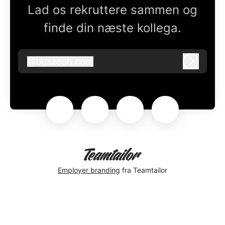
Lad os rekruttere sammen og
finde din næste kollega.
@
buzzcph.com
buzzcph.com
Log ind
Employer branding
fra Teamtailor