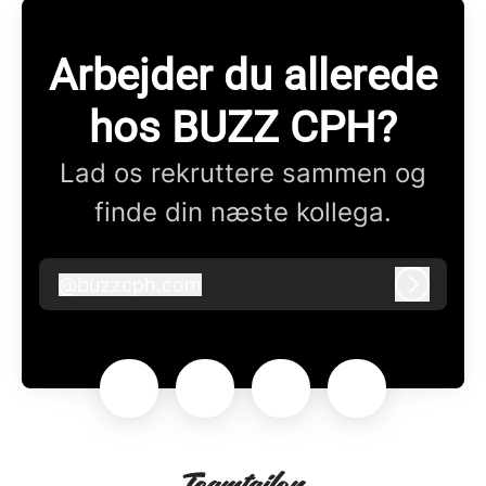
Arbejder du allerede
hos BUZZ CPH?
Lad os rekruttere sammen og
finde din næste kollega.
@
buzzcph.com
buzzcph.com
Log ind