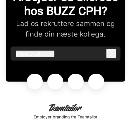
hos BUZZ CPH?
Lad os rekruttere sammen og
finde din næste kollega.
@
buzzcph.com
buzzcph.com
Log ind
Employer branding
fra Teamtailor