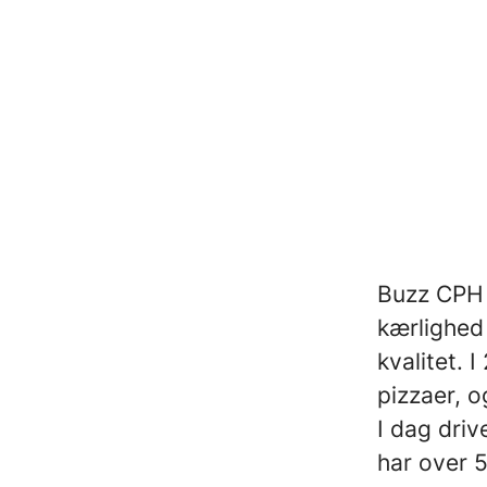
Buzz CPH 
kærlighed
kvalitet.
pizzaer, o
I dag dri
har over 