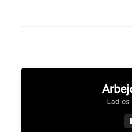
Arbej
Lad os 