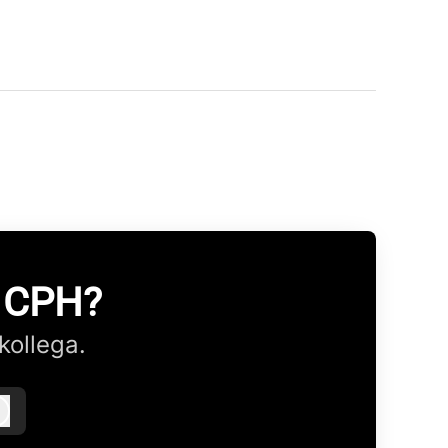
Z CPH?
kollega.
Log ind