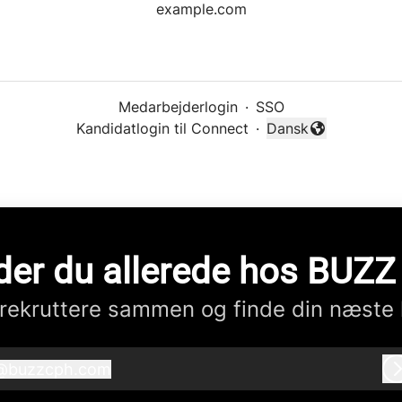
example.com
Medarbejderlogin
·
SSO
Kandidatlogin til Connect
·
Dansk
Skift sprog
der du allerede hos BUZ
rekruttere sammen og finde din næste 
@
buzzcph.com
buzzcph.com