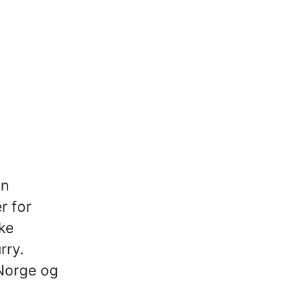
en
r for
ke
rry.
 Norge og