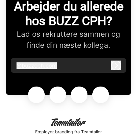
Arbejder du allerede
hos BUZZ CPH?
Lad os rekruttere sammen og
finde din næste kollega.
@
buzzcph.com
buzzcph.com
Log ind
Employer branding
fra Teamtailor