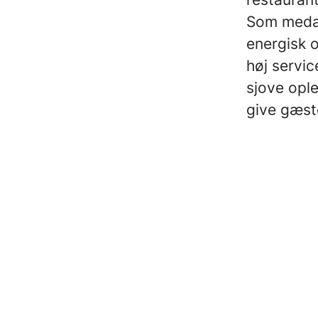
Som medar
energisk 
høj servic
sjove opl
give gæst