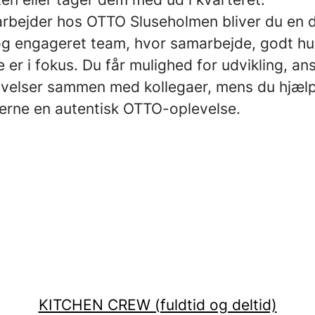
bejder hos OTTO Sluseholmen bliver du en de
og engageret team, hvor samarbejde, godt h
e er i fokus. Du får mulighed for udvikling, an
evelser sammen med kollegaer, mens du hjæl
erne en autentisk OTTO-oplevelse.
KITCHEN CREW (fuldtid og deltid)