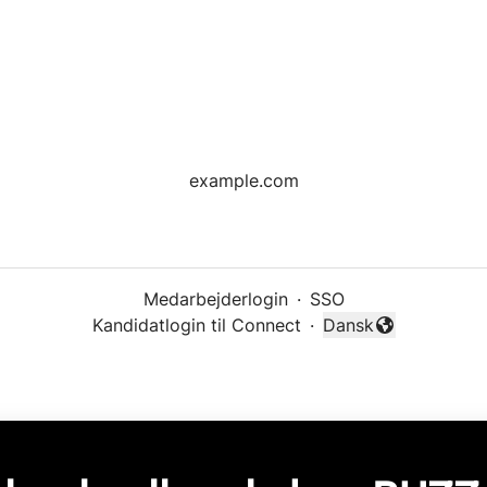
example.com
Medarbejderlogin
·
SSO
Kandidatlogin til Connect
·
Dansk
Skift sprog