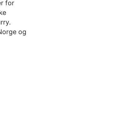
r for
ke
rry.
 Norge og