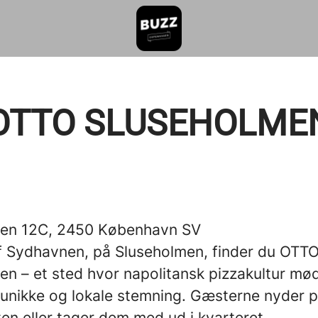
OTTO SLUSEHOLME
men 12C, 2450 København SV
 af Sydhavnen, på Sluseholmen, finder du OTT
en – et sted hvor napolitansk pizzakultur mø
unikke og lokale stemning. Gæsterne nyder p
en eller tager dem med ud i kvarteret.