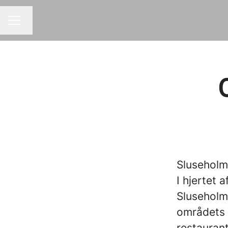
Skift sprog
KARRIEREMENU
Slusehol
I hjertet
Sluseholm
områdets 
restaurant