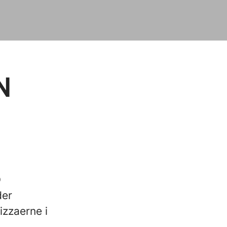
N
O
der
izzaerne i