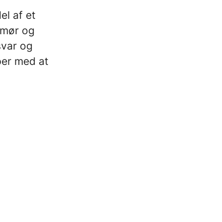
l af et
umør og
svar og
per med at