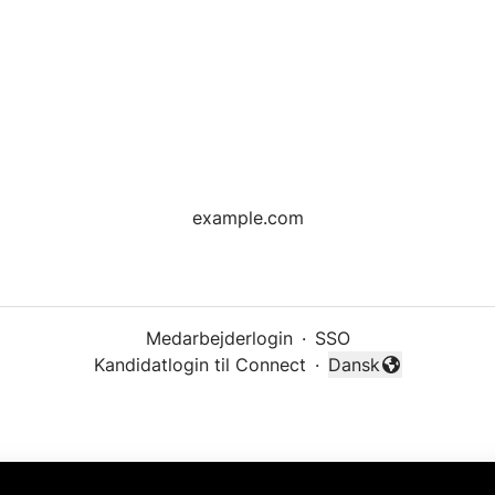
example.com
Medarbejderlogin
·
SSO
Kandidatlogin til Connect
·
Dansk
Skift sprog