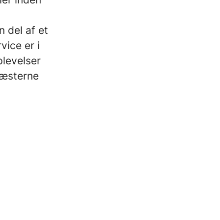
 del af et
ice er i
plevelser
gæsterne