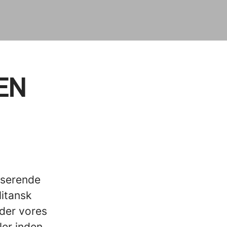
EN
lserende
litansk
der vores
ler inden