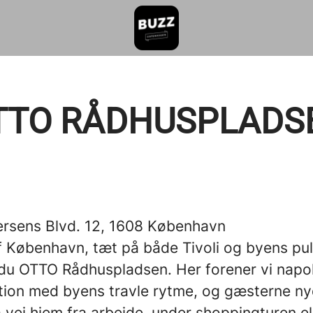
TTO RÅDHUSPLADS
ersens Blvd. 12, 1608 København
 af København, tæt på både Tivoli og byens pu
r du OTTO Rådhuspladsen. Her forener vi napo
ition med byens travle rytme, og gæsterne ny
 vej hjem fra arbejde, under shoppingturen el