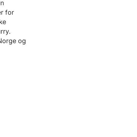
en
r for
ke
rry.
 Norge og