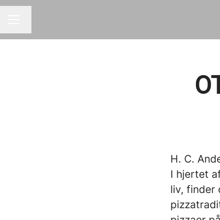
Skift sprog
KARRIEREMENU
O
H. C. And
I hjertet
liv, finde
pizzatrad
pizzaer på