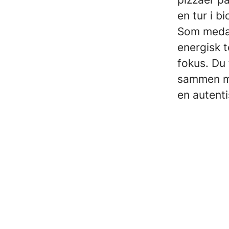
en tur i b
Som medar
energisk 
fokus. Du 
sammen me
en autent