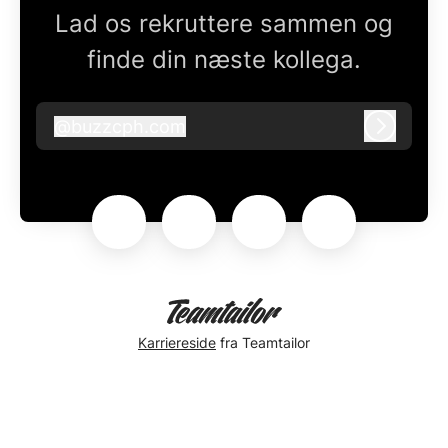
Lad os rekruttere sammen og
finde din næste kollega.
@
buzzcph.com
buzzcph.com
Log ind
Karriereside
fra Teamtailor