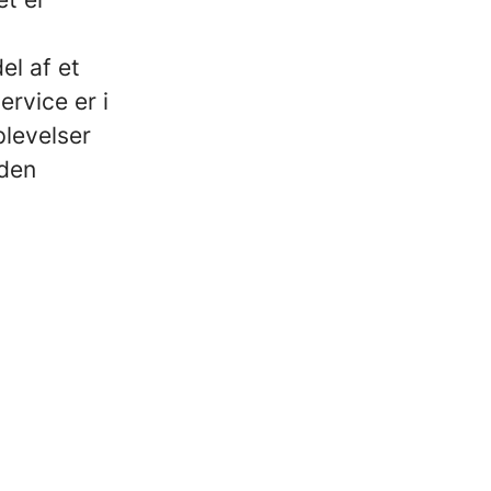
l af et
rvice er i
plevelser
 den