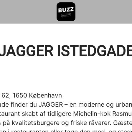
JAGGER ISTEDGAD
 62, 1650 København
ade finder du JAGGER – en moderne og urba
taurant skabt af tidligere Michelin-kok Rasm
 på kvalitetsburgere og friske råvarer. Gæst
n i restauranten eller tage den med, og sted