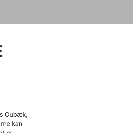
E
n
us Oubæk,
erne kan
et er