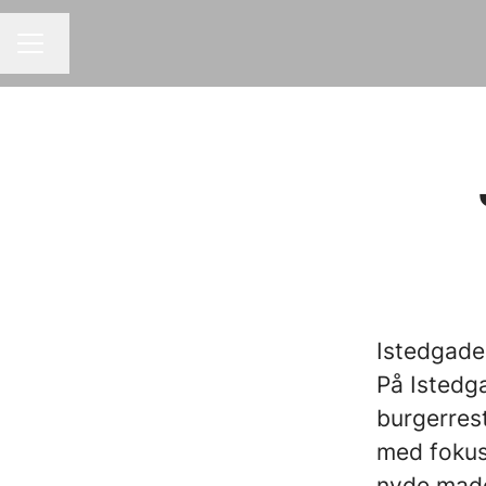
Skift sprog
KARRIEREMENU
Istedgade
På Istedg
burgerres
med fokus
nyde made