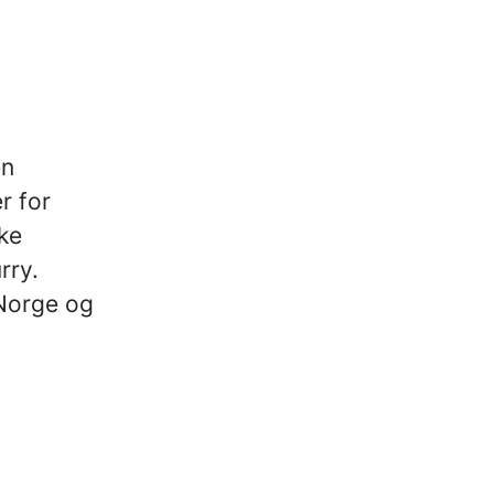
en
r for
ke
rry.
 Norge og