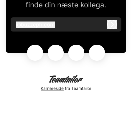
finde din næste kollega.
@
buzzcph.com
buzzcph.com
Log ind
Karriereside
fra Teamtailor