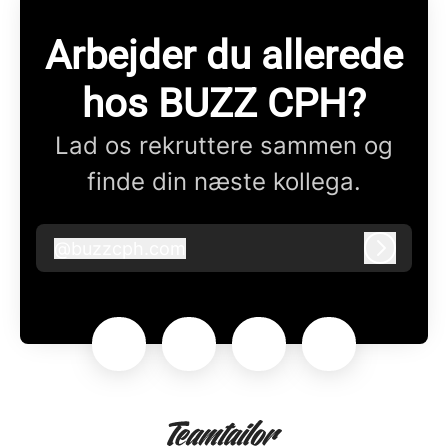
Arbejder du allerede
hos BUZZ CPH?
Lad os rekruttere sammen og
finde din næste kollega.
@
buzzcph.com
buzzcph.com
Log ind