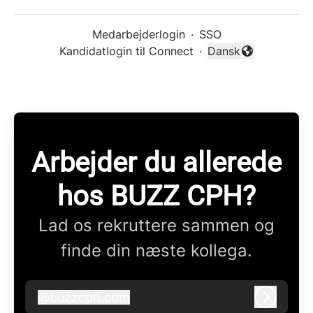
Medarbejderlogin
·
SSO
Kandidatlogin til Connect
·
Dansk
Skift sprog
Arbejder du allerede
hos BUZZ CPH?
Lad os rekruttere sammen og
finde din næste kollega.
@
buzzcph.com
buzzcph.com
Log ind