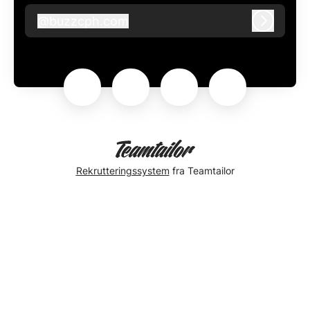
@
buzzcph.com
buzzcph.com
Log ind
Rekrutteringssystem
fra Teamtailor